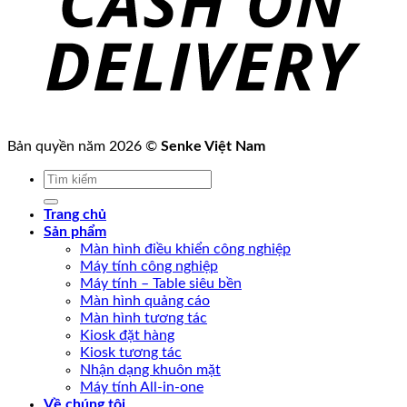
Bản quyền năm 2026 ©
Senke Việt Nam
Tìm
kiếm:
Trang chủ
Sản phẩm
Màn hình điều khiển công nghiệp
Máy tính công nghiệp
Máy tính – Table siêu bền
Màn hình quảng cáo
Màn hình tương tác
Kiosk đặt hàng
Kiosk tương tác
Nhận dạng khuôn mặt
Máy tính All-in-one
Về chúng tôi