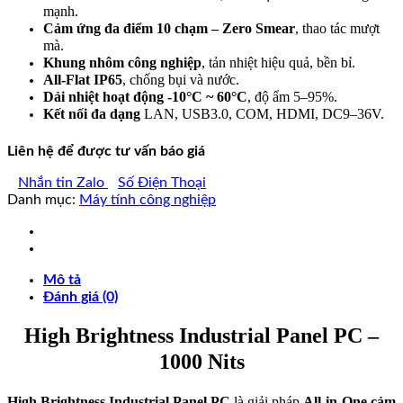
mạnh.
Cảm ứng đa điểm 10 chạm – Zero Smear
, thao tác mượt
mà.
Khung nhôm công nghiệp
, tản nhiệt hiệu quả, bền bỉ.
All-Flat IP65
, chống bụi và nước.
Dải nhiệt hoạt động -10°C ~ 60°C
, độ ẩm 5–95%.
Kết nối đa dạng
LAN, USB3.0, COM, HDMI, DC9–36V.
Liên hệ để được tư vấn báo giá
Nhắn tin Zalo
Số Điện Thoại
Danh mục:
Máy tính công nghiệp
Mô tả
Đánh giá (0)
High Brightness Industrial Panel PC –
1000 Nits
High Brightness Industrial Panel PC
là giải pháp
All-in-One cảm