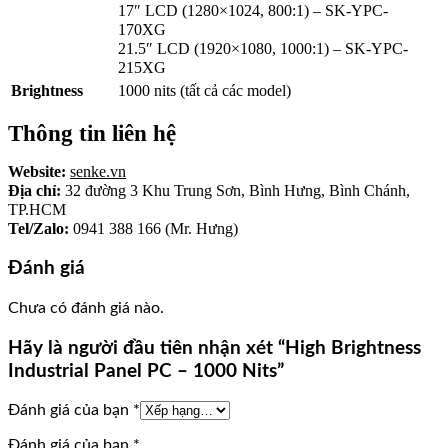
17″ LCD (1280×1024, 800:1) – SK-YPC-
170XG
21.5″ LCD (1920×1080, 1000:1) – SK-YPC-
215XG
Brightness
1000 nits (tất cả các model)
Thông tin liên hệ
Website:
senke.vn
Địa chỉ:
32 đường 3 Khu Trung Sơn, Bình Hưng, Bình Chánh,
TP.HCM
Tel/Zalo:
0941 388 166 (Mr. Hưng)
Đánh giá
Chưa có đánh giá nào.
Hãy là người đầu tiên nhận xét “High Brightness
Industrial Panel PC – 1000 Nits”
Đánh giá của bạn
*
Đánh giá của bạn
*