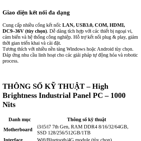
Giao diện kết nối đa dạng
Cung cấp nhiều cổng kết nối:
LAN, USB3.0, COM, HDMI,
DC9–36V (tùy chọn)
. Dễ dàng tích hợp với các thiết bị ngoại vi,
cảm biến và hệ thống công nghiệp. Hỗ trợ kết nối plug & play, giảm
thời gian triển khai và cài đặt.
Tương thích với nhiều nền tảng Windows hoặc Android tùy chọn.
Đáp ứng nhu cầu linh hoạt cho các giải pháp tự động hóa và robotic
process.
THÔNG SỐ KỸ THUẬT – High
Brightness Industrial Panel PC – 1000
Nits
Danh mục
Thông số kỹ thuật
i3/i5/i7 7th Gen, RAM DDR4 8/16/32/64GB,
Motherboard
SSD 128/256/512GB/1TB
Interface
Wifi/Bluetooth/4G module (tùy chọn)