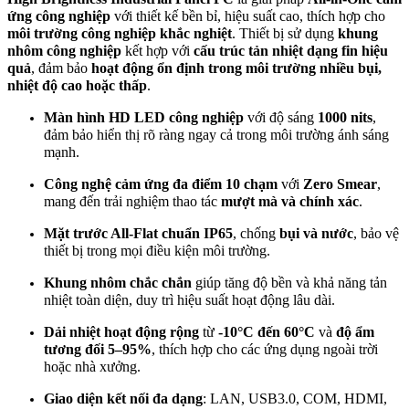
ứng công nghiệp
với thiết kế bền bỉ, hiệu suất cao, thích hợp cho
môi trường công nghiệp khắc nghiệt
. Thiết bị sử dụng
khung
nhôm công nghiệp
kết hợp với
cấu trúc tản nhiệt dạng fin hiệu
quả
, đảm bảo
hoạt động ổn định trong môi trường nhiều bụi,
nhiệt độ cao hoặc thấp
.
Màn hình HD LED công nghiệp
với độ sáng
1000 nits
,
đảm bảo hiển thị rõ ràng ngay cả trong môi trường ánh sáng
mạnh.
Công nghệ cảm ứng đa điểm 10 chạm
với
Zero Smear
,
mang đến trải nghiệm thao tác
mượt mà và chính xác
.
Mặt trước All-Flat chuẩn IP65
, chống
bụi và nước
, bảo vệ
thiết bị trong mọi điều kiện môi trường.
Khung nhôm chắc chắn
giúp tăng độ bền và khả năng tản
nhiệt toàn diện, duy trì hiệu suất hoạt động lâu dài.
Dải nhiệt hoạt động rộng
từ
-10°C đến 60°C
và
độ ẩm
tương đối 5–95%
, thích hợp cho các ứng dụng ngoài trời
hoặc nhà xưởng.
Giao diện kết nối đa dạng
: LAN, USB3.0, COM, HDMI,