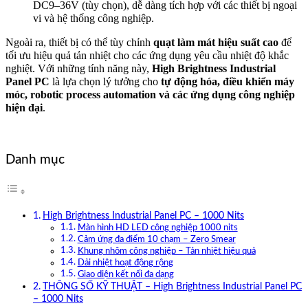
DC9–36V (tùy chọn), dễ dàng tích hợp với các thiết bị ngoại
vi và hệ thống công nghiệp.
Ngoài ra, thiết bị có thể tùy chỉnh
quạt làm mát hiệu suất cao
để
tối ưu hiệu quả tản nhiệt cho các ứng dụng yêu cầu nhiệt độ khắc
nghiệt. Với những tính năng này,
High Brightness Industrial
Panel PC
là lựa chọn lý tưởng cho
tự động hóa, điều khiển máy
móc, robotic process automation và các ứng dụng công nghiệp
hiện đại
.
Danh mục
High Brightness Industrial Panel PC – 1000 Nits
Màn hình HD LED công nghiệp 1000 nits
Cảm ứng đa điểm 10 chạm – Zero Smear
Khung nhôm công nghiệp – Tản nhiệt hiệu quả
Dải nhiệt hoạt động rộng
Giao diện kết nối đa dạng
THÔNG SỐ KỸ THUẬT – High Brightness Industrial Panel PC
– 1000 Nits