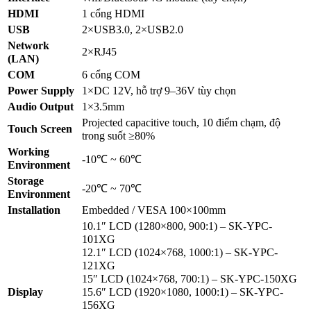
HDMI
1 cổng HDMI
USB
2×USB3.0, 2×USB2.0
Network
2×RJ45
(LAN)
COM
6 cổng COM
Power Supply
1×DC 12V, hỗ trợ 9–36V tùy chọn
Audio Output
1×3.5mm
Projected capacitive touch, 10 điểm chạm, độ
Touch Screen
trong suốt ≥80%
Working
-10℃ ~ 60℃
Environment
Storage
-20℃ ~ 70℃
Environment
Installation
Embedded / VESA 100×100mm
10.1″ LCD (1280×800, 900:1) – SK-YPC-
101XG
12.1″ LCD (1024×768, 1000:1) – SK-YPC-
121XG
15″ LCD (1024×768, 700:1) – SK-YPC-150XG
Display
15.6″ LCD (1920×1080, 1000:1) – SK-YPC-
156XG