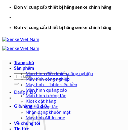
Bỏ
Đơn vị cung cấp thiết bị hãng senke chính hãng
qua
nội
dung
Đơn vị cung cấp thiết bị hãng senke chính hãng
Trang chủ
Sản phẩm
Màn hình điều khiển công nghiệp
Tìm
Máy tính công nghiệp
kiếm:
Máy tính – Table siêu bền
Màn hình quảng cáo
Đăng nhập
Màn hình tương tác
Kiosk đặt hàng
Giỏ hàng /
0
₫
0
Kiosk tương tác
Nhận dạng khuôn mặt
Máy tính All-in-one
Về chúng tôi
Tin tức