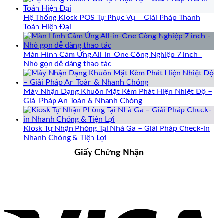
Hệ Thống Kiosk POS Tự Phục Vụ – Giải Pháp Thanh
Toán Hiện Đại
Màn Hình Cảm Ứng All-in-One Công Nghiệp 7 inch -
Nhỏ gọn dễ dàng thao tác
Máy Nhận Dạng Khuôn Mặt Kèm Phát Hiện Nhiệt Độ –
Giải Pháp An Toàn & Nhanh Chóng
Kiosk Tự Nhận Phòng Tại Nhà Ga – Giải Pháp Check-in
Nhanh Chóng & Tiện Lợi
Giấy Chứng Nhận