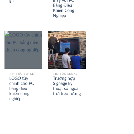
gì?
máy với PC
Bảng Điều
Khiển Công
Nghiệp
TIN TỨC SENKE
TIN TỨC SENKE
LOGO tùy
Trường hợp
chỉnh cho PC
Signage kỹ
bảng điều
thuật số ngoài
khiển công
trời treo tường
nghiệp