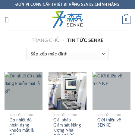
Bỏ
ĐƠN VỊ CUNG CẤP THIẾT BỊ HÃNG SENKE CHÍNH HÃNG
qua
nội
0
dung
TRANG CHỦ
/
TIN TỨC SENKE
TIN TỨC SENKE
TIN TỨC SENKE
TIN TỨC SENKE
Đo nhiệt độ
Giải pháp
Giới thiệu về
nhận dạng
Giám sát Năng
SENKE
khuôn mặt là
lượng Nhà