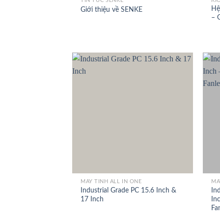
TIN TỨC SENKE
KI
Hệ
Giới thiệu về SENKE
– 
+
+
MÁY TÍNH ALL IN ONE
MÁ
Industrial Grade PC 15.6 Inch &
In
17 Inch
In
Fa