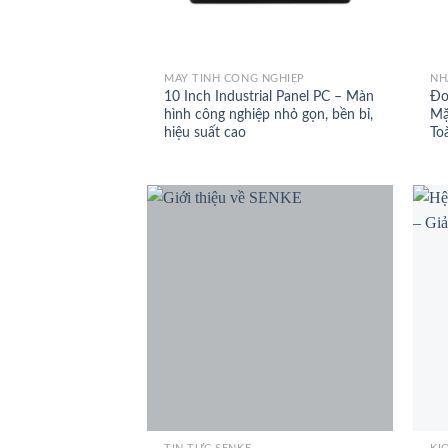
+
+
MÁY TÍNH CÔNG NGHIỆP
NH
10 Inch Industrial Panel PC – Màn
Đo
hình công nghiệp nhỏ gọn, bền bỉ,
Mặ
hiệu suất cao
To
+
+