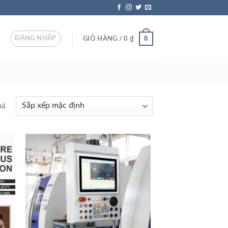
0
ĐĂNG NHẬP
GIỎ HÀNG /
0
₫
uả