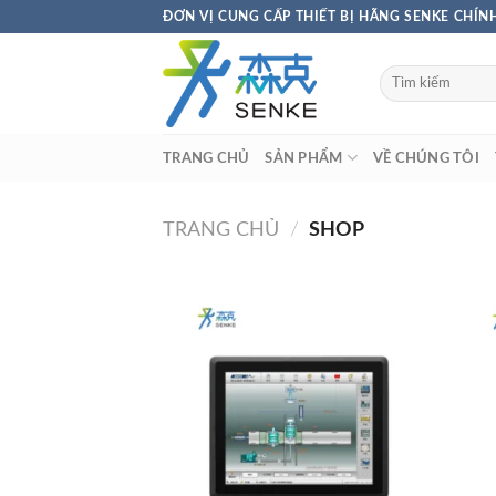
Bỏ
ĐƠN VỊ CUNG CẤP THIẾT BỊ HÃNG SENKE CHÍN
qua
nội
Tìm
dung
kiếm:
TRANG CHỦ
SẢN PHẨM
VỀ CHÚNG TÔI
TRANG CHỦ
/
SHOP