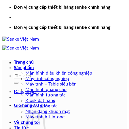
Bỏ
Đơn vị cung cấp thiết bị hãng senke chính hãng
qua
nội
dung
Đơn vị cung cấp thiết bị hãng senke chính hãng
Trang chủ
Sản phẩm
Màn hình điều khiển công nghiệp
Tìm
Máy tính công nghiệp
kiếm:
Máy tính – Table siêu bền
Màn hình quảng cáo
Đăng nhập
Màn hình tương tác
Kiosk đặt hàng
Giỏ hàng /
0
₫
0
Kiosk tương tác
Nhận dạng khuôn mặt
Máy tính All-in-one
Về chúng tôi
Tin tức