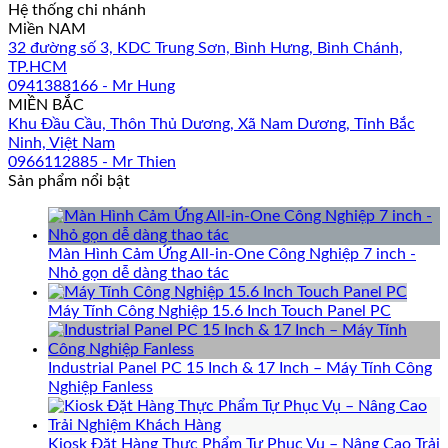
Hệ thống chi nhánh
Miền NAM
32 đường số 3, KDC Trung Sơn, Bình Hưng, Bình Chánh,
TP.HCM
0941388166 - Mr Hung
MIỀN BẮC
Khu Đầu Cầu, Thôn Thủ Dương, Xã Nam Dương, Tỉnh Bắc
Ninh, Việt Nam
0966112885 - Mr Thien
Sản phẩm nổi bật
Màn Hình Cảm Ứng All-in-One Công Nghiệp 7 inch -
Nhỏ gọn dễ dàng thao tác
Máy Tính Công Nghiệp 15.6 Inch Touch Panel PC
Industrial Panel PC 15 Inch & 17 Inch – Máy Tính Công
Nghiệp Fanless
Kiosk Đặt Hàng Thực Phẩm Tự Phục Vụ – Nâng Cao Trải