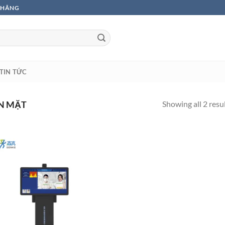
H HÃNG
TIN TỨC
Showing all 2 resu
N MẶT