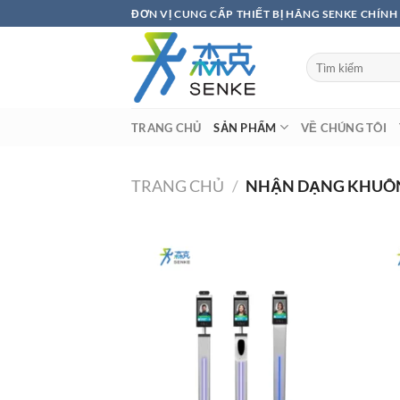
Bỏ
ĐƠN VỊ CUNG CẤP THIẾT BỊ HÃNG SENKE CHÍN
qua
nội
Tìm
dung
kiếm:
TRANG CHỦ
SẢN PHẨM
VỀ CHÚNG TÔI
TRANG CHỦ
/
NHẬN DẠNG KHUÔ