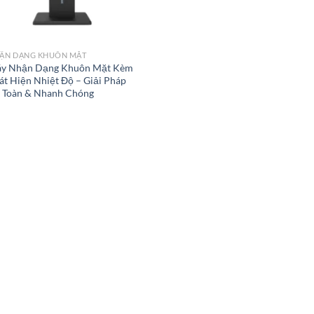
ẬN DẠNG KHUÔN MẶT
y Nhận Dạng Khuôn Mặt Kèm
át Hiện Nhiệt Độ – Giải Pháp
 Toàn & Nhanh Chóng
SẢN PHẨM NỔI BẬT
10 Inch Industrial Panel PC – Màn
hình công nghiệp nhỏ gọn, bền bỉ,
hiệu suất cao
Máy Nhận Dạng Khuôn Mặt Kèm
Phát Hiện Nhiệt Độ – Giải Pháp
An Toàn & Nhanh Chóng