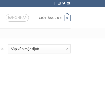
ĐĂNG NHẬP
GIỎ HÀNG /
0
₫
0
lts