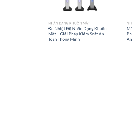
+
+
NHẬN DẠNG KHUÔN MẶT
NH
Đo Nhiệt Độ Nhận Dạng Khuôn
Má
Mặt – Giải Pháp Kiểm Soát An
Ph
Toàn Thông Minh
An
HỆ THỐNG CHI NHÁNH
MIỀN NAM