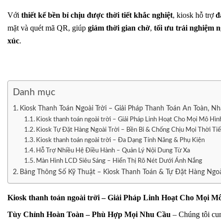
Với
thiết kế bền bỉ chịu được thời tiết khắc nghiệt
, kiosk hỗ trợ
đ
mặt và quét mã QR, giúp
giảm thời gian chờ
,
tối ưu trải nghiệm 
xúc
.
Danh mục
Kiosk Thanh Toán Ngoài Trời – Giải Pháp Thanh Toán An Toàn, N
Kiosk thanh toán ngoài trời – Giải Pháp Linh Hoạt Cho Mọi Mô Hì
Kiosk Tự Đặt Hàng Ngoài Trời – Bền Bỉ & Chống Chịu Mọi Thời Ti
Kiosk thanh toán ngoài trời – Đa Dạng Tính Năng & Phụ Kiện
Hỗ Trợ Nhiều Hệ Điều Hành – Quản Lý Nội Dung Từ Xa
Màn Hình LCD Siêu Sáng – Hiển Thị Rõ Nét Dưới Ánh Nắng
Bảng Thông Số Kỹ Thuật – Kiosk Thanh Toán & Tự Đặt Hàng Ngoà
Kiosk thanh toán ngoài trời – Giải Pháp Linh Hoạt Cho Mọi 
Tùy Chỉnh Hoàn Toàn – Phù Hợp Mọi Nhu Cầu
– Chúng tôi cun