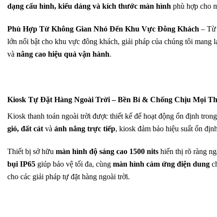
dạng cấu hình, kiểu dáng và kích thước màn hình
phù hợp cho m
Phù Hợp Từ Không Gian Nhỏ Đến Khu Vực Đông Khách
– Từ 
lớn nổi bật cho khu vực đông khách, giải pháp của chúng tôi mang l
và
nâng cao hiệu quả vận hành
.
Kiosk Tự Đặt Hàng Ngoài Trời – Bền Bỉ & Chống Chịu Mọi Th
Kiosk thanh toán ngoài trời được thiết kế để hoạt động ổn định tron
gió, đất cát
và
ánh nắng trực tiếp
, kiosk đảm bảo hiệu suất ổn địn
Thiết bị sở hữu
màn hình độ sáng cao 1500 nits
hiển thị rõ ràng n
bụi IP65
giúp bảo vệ tối đa, cùng
màn hình cảm ứng điện dung
ch
cho các giải pháp tự đặt hàng ngoài trời.