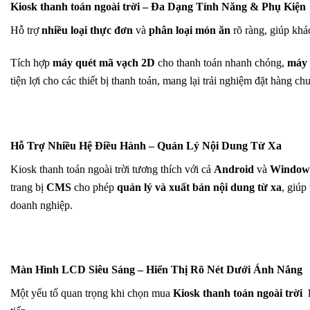
Kiosk thanh toán ngoài trời – Đa Dạng Tính Năng & Phụ Kiện
Hỗ trợ
nhiều loại thực đơn
và
phân loại món ăn
rõ ràng, giúp khá
Tích hợp
máy quét mã vạch 2D
cho thanh toán nhanh chóng,
máy 
tiện lợi cho các thiết bị thanh toán, mang lại trải nghiệm đặt hàng c
Hỗ Trợ Nhiều Hệ Điều Hành – Quản Lý Nội Dung Từ Xa
Kiosk thanh toán ngoài trời tương thích với cả
Android
và
Window
trang bị
CMS
cho phép
quản lý và xuất bản nội dung từ xa
, giúp
doanh nghiệp.
Màn Hình LCD Siêu Sáng – Hiển Thị Rõ Nét Dưới Ánh Nắng
Một yếu tố quan trọng khi chọn mua
Kiosk thanh toán ngoài trời
l