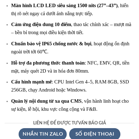
Màn hình LCD LED siêu sáng 1500 nits (27”–43”)
, hiển
thị rõ nét ngay cả dưới ánh nắng trực tiếp.
Cảm ứng điện dung 10 điểm
, thao tác chính xác – mượt mà
– bền bỉ trong mọi điều kiện thời tiết.
Chuẩn bảo vệ IP65 chống nước & bụi
, hoạt động ổn định
ngoài trời tới 60℃.
Hỗ trợ đa phương thức thanh toán
: NFC, EMV, QR, tiền
mặt, máy quét 2D và in hóa đơn 80mm.
Cấu hình mạnh mẽ
: CPU Intel Gen 4–5, RAM 8GB, SSD
256GB, chạy Android hoặc Windows.
Quản lý nội dung từ xa qua CMS
, vận hành linh hoạt cho
sự kiện, lễ hội, khu vực công cộng và F&B.
LIÊN HỆ ĐỂ ĐƯỢC TƯ VẤN BÁO GIÁ
NHẮN TIN ZALO
SỐ ĐIỆN THOẠI