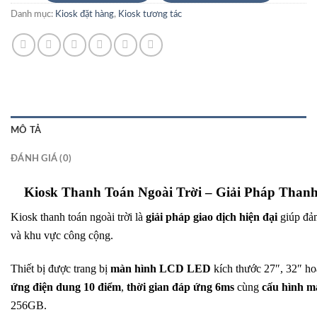
Danh mục:
Kiosk đặt hàng
,
Kiosk tương tác
MÔ TẢ
ĐÁNH GIÁ (0)
Kiosk Thanh Toán Ngoài Trời – Giải Pháp Than
Kiosk thanh toán ngoài trời là
giải pháp giao dịch hiện đại
giúp đả
và khu vực công cộng.
Thiết bị được trang bị
màn hình LCD LED
kích thước 27″, 32″ h
ứng điện dung 10 điểm
,
thời gian đáp ứng 6ms
cùng
cấu hình 
256GB.