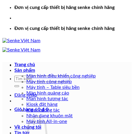
Bỏ
Đơn vị cung cấp thiết bị hãng senke chính hãng
qua
nội
dung
Đơn vị cung cấp thiết bị hãng senke chính hãng
Trang chủ
Sản phẩm
Màn hình điều khiển công nghiệp
Tìm
Máy tính công nghiệp
kiếm:
Máy tính – Table siêu bền
Màn hình quảng cáo
Đăng nhập
Màn hình tương tác
Kiosk đặt hàng
Giỏ hàng /
0
₫
0
Kiosk tương tác
Nhận dạng khuôn mặt
Máy tính All-in-one
Về chúng tôi
Tin tức