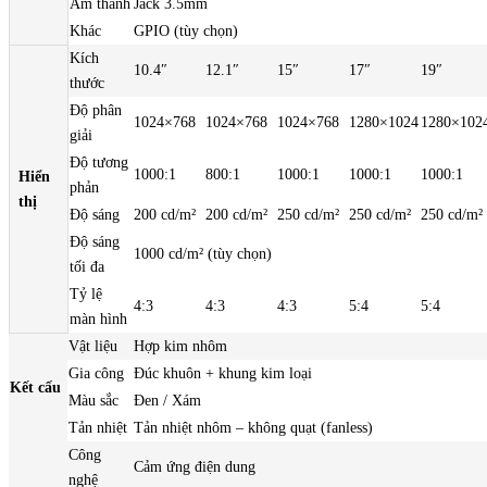
Âm thanh
Jack 3.5mm
Khác
GPIO (tùy chọn)
Kích
10.4″
12.1″
15″
17″
19″
thước
Độ phân
1024×768
1024×768
1024×768
1280×1024
1280×102
giải
Độ tương
1000:1
800:1
1000:1
1000:1
1000:1
Hiển
phản
thị
Độ sáng
200 cd/m²
200 cd/m²
250 cd/m²
250 cd/m²
250 cd/m²
Độ sáng
1000 cd/m² (tùy chọn)
tối đa
Tỷ lệ
4:3
4:3
4:3
5:4
5:4
màn hình
Vật liệu
Hợp kim nhôm
Gia công
Đúc khuôn + khung kim loại
Kết cấu
Màu sắc
Đen / Xám
Tản nhiệt
Tản nhiệt nhôm – không quạt (fanless)
Công
Cảm ứng điện dung
nghệ