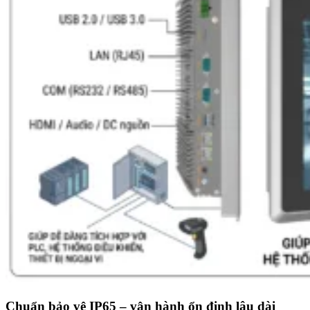
Chuẩn bảo vệ IP65 – vận hành ổn định lâu dài