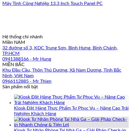
Máy Tính Công Nghiệp 13.3 Inch Touch Panel PC
Hệ thống chi nhánh
Miền NAM
32 đường số 3, KDC Trung Sơn, Bình Hưng, Bình Chánh,
TP.HCM
0941388166 - Mr Hung
MIỀN BẮC
Khu Đầu Cầu, Thôn Thủ Dương, Xã Nam Dương, Tỉnh Bắc
Ninh, Việt Nam
0966112885 - Mr Thien
Sản phẩm nổi bật
Kiosk Đặt Hàng Thực Phẩm Tự Phục Vụ – Nâng Cao Trải
Nghiệm Khách Hàng
Kiosk Tự Nhận Phòng Tại Nhà Ga – Giải Pháp Check-in