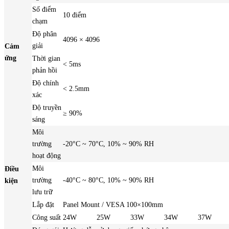
Số điểm
10 điểm
chạm
Độ phân
4096 × 4096
giải
Cảm
ứng
Thời gian
< 5ms
phản hồi
Độ chính
< 2.5mm
xác
Độ truyền
≥ 90%
sáng
Môi
trường
-20°C ~ 70°C, 10% ~ 90% RH
hoạt động
Môi
Điều
trường
-40°C ~ 80°C, 10% ~ 90% RH
kiện
lưu trữ
Lắp đặt
Panel Mount / VESA 100×100mm
Công suất
24W
25W
33W
34W
37W