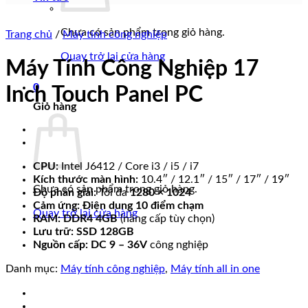
Chưa có sản phẩm trong giỏ hàng.
Trang chủ
/
Máy tính công nghiệp
Quay trở lại cửa hàng
Máy Tính Công Nghiệp 17
0
Inch Touch Panel PC
Giỏ hàng
CPU:
Intel J6412 / Core i3 / i5 / i7
Kích thước màn hình:
10.4″ / 12.1″ / 15″ / 17″ / 19″
Chưa có sản phẩm trong giỏ hàng.
Độ phân giải:
Tối đa
1280 × 1024
Cảm ứng:
Điện dung 10 điểm chạm
Quay trở lại cửa hàng
RAM:
DDR4 4GB
(nâng cấp tùy chọn)
Lưu trữ:
SSD 128GB
Nguồn cấp:
DC 9 – 36V
công nghiệp
Danh mục:
Máy tính công nghiệp
,
Máy tính all in one