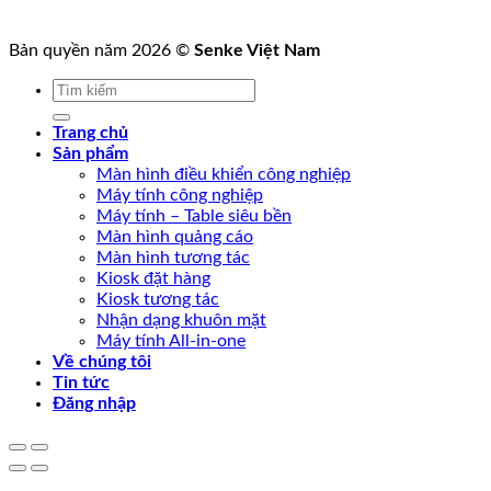
Bản quyền năm 2026 ©
Senke Việt Nam
Tìm
kiếm:
Trang chủ
Sản phẩm
Màn hình điều khiển công nghiệp
Máy tính công nghiệp
Máy tính – Table siêu bền
Màn hình quảng cáo
Màn hình tương tác
Kiosk đặt hàng
Kiosk tương tác
Nhận dạng khuôn mặt
Máy tính All-in-one
Về chúng tôi
Tin tức
Đăng nhập