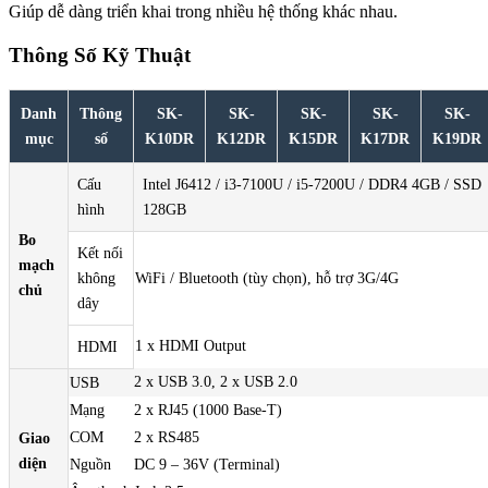
Giúp dễ dàng triển khai trong nhiều hệ thống khác nhau.
Thông Số Kỹ Thuật
Danh
Thông
SK-
SK-
SK-
SK-
SK-
mục
số
K10DR
K12DR
K15DR
K17DR
K19DR
Cấu
Intel J6412 / i3-7100U / i5-7200U / DDR4 4GB / SSD
hình
128GB
Bo
Kết nối
mạch
không
WiFi / Bluetooth (tùy chọn), hỗ trợ 3G/4G
chủ
dây
1 x HDMI Output
HDMI
2 x USB 3.0, 2 x USB 2.0
USB
Mạng
2 x RJ45 (1000 Base-T)
COM
2 x RS485
Giao
diện
Nguồn
DC 9 – 36V (Terminal)